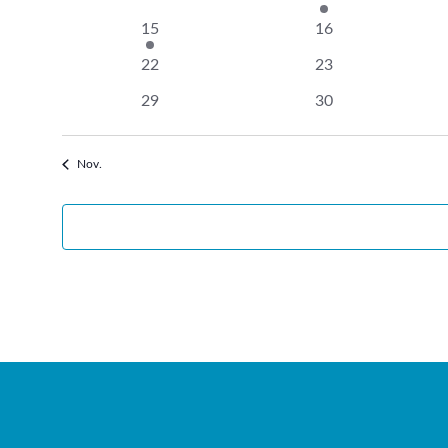
Veranstaltungen
Veranstaltungen
Veranstaltung
1
0
15
16
Veranstaltung
Veranstaltungen
0
0
22
23
Veranstaltungen
Veranstaltungen
0
0
29
30
Veranstaltungen
Veranstaltungen
Nov.