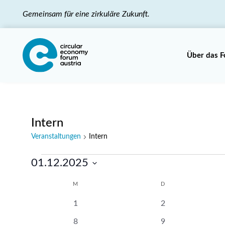
Gemeinsam für eine zirkuläre Zukunft.
Über das 
Intern
Veranstaltungen
Intern
Veranstaltungen
01.12.2025
Datum
Kalender
M
MONTAG
D
DIENSTAG
wählen.
0
0
1
2
von
Veranstaltungen
Veranstaltungen
0
1
8
9