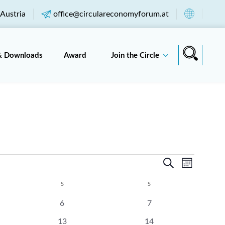
Austria
office@circulareconomyforum.at
& Downloads
Award
Join the Circle
Veranst
Vera
Suche
Monat
Suche
Ansi
S
SAMSTAG
S
SONNTAG
und
Navi
0
0
6
7
altungen
Veranstaltungen
Veranstaltungen
0
0
13
14