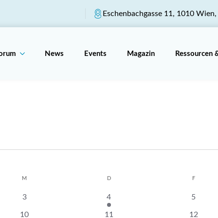
Eschenbachgasse 11, 1010 Wien, 
Forum
News
Events
Magazin
Ressourcen 
M
MITTWOCH
D
DONNERSTAG
F
FREITAG
0
1
0
3
4
5
Veranstaltungen
Veranstaltung
Veranst
0
0
0
10
11
12