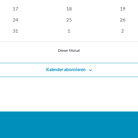
Veranstaltungen
Veranstaltungen
Veranst
0
0
0
17
18
19
Veranstaltungen
Veranstaltungen
Veranst
0
0
0
24
25
26
Veranstaltungen
Veranstaltungen
Veranst
0
0
0
31
1
2
Veranstaltungen
Veranstaltungen
Veranst
Dieser Monat
Kalender abonnieren