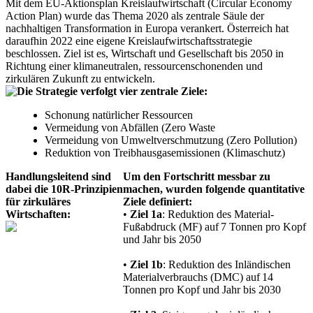
Mit dem
EU-Aktionsplan Kreislaufwirtschaft
(Circular Economy
Action Plan) wurde das Thema 2020 als zentrale Säule der
nachhaltigen Transformation in Europa verankert. Österreich hat
daraufhin 2022 eine eigene
Kreislaufwirtschaftsstrategie
beschlossen. Ziel ist es, Wirtschaft und Gesellschaft bis 2050 in
Richtung einer klimaneutralen, ressourcenschonenden und
zirkulären Zukunft zu entwickeln.
Die Strategie verfolgt vier zentrale Ziele:
Schonung natürlicher Ressourcen
Vermeidung von Abfällen (Zero Waste
Vermeidung von Umweltverschmutzung (Zero Pollution)
Reduktion von Treibhausgasemissionen (Klimaschutz)
Handlungsleitend sind
Um den Fortschritt messbar zu
dabei die 10R-Prinzipien
machen, wurden folgende quantitative
für zirkuläres
Ziele definiert:
Wirtschaften:
•
Ziel 1a
: Reduktion des Material-
Fußabdruck (MF) auf 7 Tonnen pro Kopf
und Jahr bis 2050
•
Ziel 1b
: Reduktion des Inländischen
Materialverbrauchs (DMC) auf 14
Tonnen pro Kopf und Jahr bis 2030