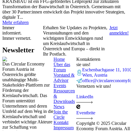
KRAISBAU ist ein FFG-gefördertes Leitprojekt zur zirkulären
Transformation der Bauwirtschaft in Österreich. Gemeinsam mit
über 30 Partner:innen entwickelt das Projekt innovative Strategien,
digitale T...
Mehr erfahren
Immer
Erhalten Sie Updates zu Projekten,
Jetzt
informiert.
Veranstaltungen und den
anmelden!
Immer vernetzt.
wichtigsten Entwicklungen rund
um Kreislaufwirtschaft in
Newsletter
Österreich und Europa – direkt in
Ihr Postfach.
Home
Kontaktieren
Das Circular Economy
Über das
sie uns!
Forum Austria ist
Forum
Eschenbachgasse 11, 101
Österreichs größte
Vorstand &
Wien, Austria
unabhängige Multi-
Advisor
office@circulareconomyf
Stakeholder-Plattform zur
Events
Vernetzen wir uns!
Förderung der
Ressourcen
Kreislaufwirtschaft. Das
&
LinkedIn
Forum unterstützt
Downloads
Unternehmen und deren
News
Umfeld auf dem Weg in die
Join the
Eventbrite
Kreislaufwirtschaft und
Circle
verbindet wichtige Akteure
Kontakt
Copyright © 2025 Circular
zur Schaffung von
Impressum
Economy Forum Austria. All 