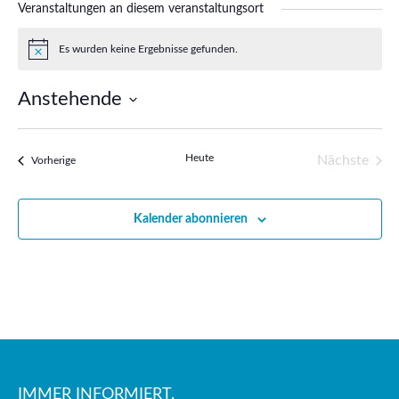
Veranstaltungen an diesem veranstaltungsort
Es wurden keine Ergebnisse gefunden.
Hinweis
Anstehende
Datum
wählen.
Heute
Nächste
Veranstaltungen
Vorherige
Veransta
Kalender abonnieren
IMMER INFORMIERT.