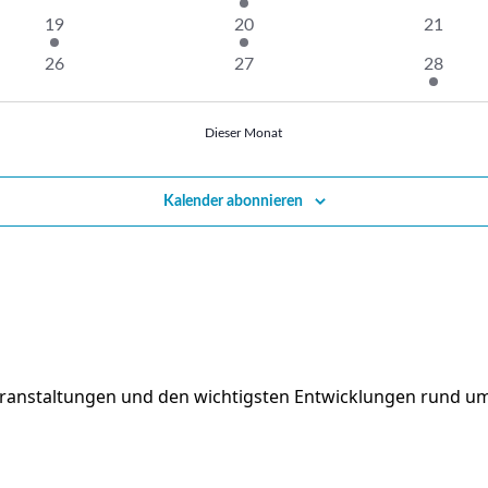
Veranstaltungen
Veranstaltung
Veranst
1
1
0
19
20
21
Veranstaltung
Veranstaltung
Veranst
0
0
1
26
27
28
Veranstaltungen
Veranstaltungen
Veranst
Dieser Monat
Kalender abonnieren
eranstaltungen und den wichtigsten Entwicklungen rund um 