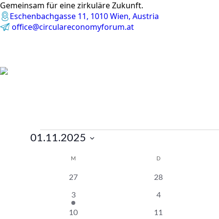
Gemeinsam für eine zirkuläre Zukunft.
Eschenbachgasse 11, 1010 Wien, Austria
office@circulareconomyforum.at
Veranstaltungen
01.11.2025
Datum
Kalender
M
MONTAG
D
DIENSTAG
wählen.
von
0
0
27
28
Veranstaltungen
Veranstaltungen
Veranstaltungen
1
0
3
4
Veranstaltung
Veranstaltungen
0
0
10
11