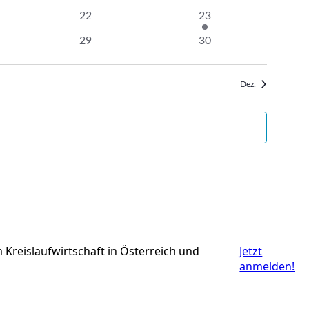
altungen
Veranstaltungen
Veranstaltungen
0
1
22
23
altungen
Veranstaltungen
Veranstaltung
0
0
29
30
altung
Veranstaltungen
Veranstaltungen
Dez.
Kreislaufwirtschaft in Österreich und
Jetzt
anmelden!