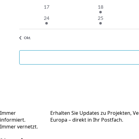
Veranstaltungen
Veranstaltungen
0
1
17
18
Veranstaltungen
Veranstaltung
2
1
24
25
Veranstaltungen
Veranstaltung
Okt.
Immer
Erhalten Sie Updates zu Projekten, V
informiert.
Europa – direkt in Ihr Postfach.
Immer vernetzt.