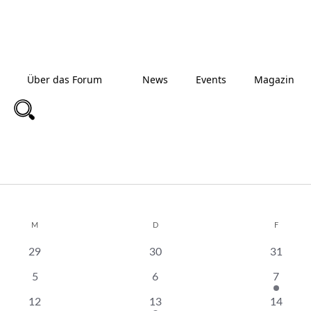
Über das Forum
News
Events
Magazin
M
MITTWOCH
D
DONNERSTAG
F
FREITAG
0
0
0
29
30
31
Veranstaltungen
Veranstaltungen
Veranst
0
0
1
5
6
7
Veranstaltungen
Veranstaltungen
Veranst
0
1
0
12
13
14