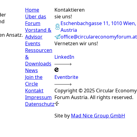
Home
Kontaktieren
der
Über das
sie uns!
nd
Forum
Eschenbachgasse 11, 1010 Wien,
Vorstand &
Austria
en Ansatz.
Advisor
office@circulareconomyforum.at
Events
Vernetzen wir uns!
Ressourcen
&
LinkedIn
Downloads
News
Join the
Eventbrite
Circle
Kontakt
Copyright © 2025 Circular Economy
Impressum
Forum Austria. All rights reserved.
Datenschutz
Site by
Mad Nice Group GmbH