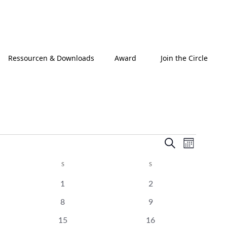
Ressourcen & Downloads
Award
Join the Circle
Veranstalt
Veranst
Suche
Monat
Ansichte
Suche
Navigat
S
SAMSTAG
S
SONNTAG
und
Ansichten,
0
0
1
2
Navigation
altungen
Veranstaltungen
Veranstaltungen
0
0
8
9
altung
Veranstaltungen
Veranstaltungen
0
0
15
16