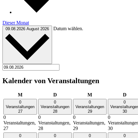
Dieser Monat
Datum wählen.
09.08.2026
August 2026
Kalender von Veranstaltungen
Montag
Dienstag
Mittwoch
Donn
M
D
M
D
0
0
0
0
Veranstaltungen
Veranstaltungen
Veranstaltungen
Veranstaltunge
27
28
29
30
0
0
0
0
Veranstaltungen,
Veranstaltungen,
Veranstaltungen,
Veranstaltunge
27
28
29
30
0
0
0
0