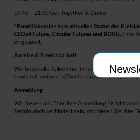
19:45 – 21:30 Get-Together & Drinks
*Paneldiskussion zum aktuellen Status der Kreisla
CEOs4 Future, Circular Futures und BOKU.
Ein:e 
eingespielt.
Anreise & Erreichbarkeit
Newsle
Wir bitten alle Teilnehmer:innen um eine klimafre
sowie mit weiteren öffentlichen Anbindungen. Alle
Anmeldung
Wir freuen uns über Ihre Anmeldung bis Mittwoch,
Termin doch verhindert sein, stornieren Sie Ihre T