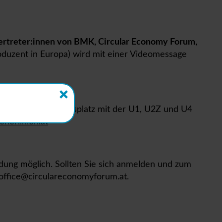
ertreter:innen von BMK, Circular Economy Forum,
oduzent in Europa) wird mit einer Videomessage
rhaus über den Karlsplatz mit der U1, U2Z und U4
nerlinien.at
dung möglich. Sollten Sie sich anmelden und zum
n office@circulareconomyforum.at.