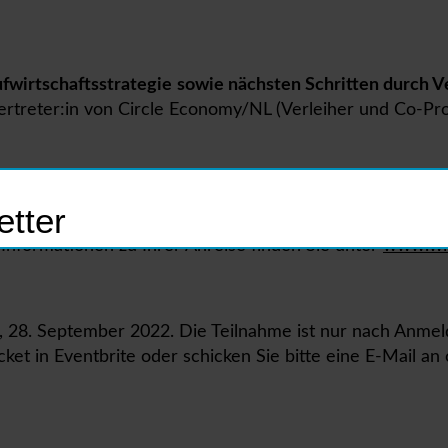
ufwirtschaftsstrategie
sowie nächsten Schritten durch V
Vertreter:in von Circle Economy/NL (Verleiher und Co-Pr
tter
undliche Anreise. Sie erreichen das Stadtkino im Künstle
 Informationen zu Ihrer Anreise finden Sie unter
www.wie
 28. September 2022. Die Teilnahme ist nur nach Anmel
icket in Eventbrite oder schicken Sie bitte eine E-Mail a