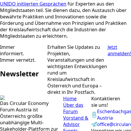
UNIDO initiierten Gesprächen
für Experten aus den
Mitgliedstaaten teil. Sie dienen dazu, den Austausch über
bewährte Praktiken und Innovationen sowie die
Förderung und Übernahme von Prinzipien und Praktiken
der Kreislaufwirtschaft durch die Industrien der
Mitgliedstaaten zu erleichtern.
Immer
Erhalten Sie Updates zu
Jetzt
informiert.
Projekten,
anmelden!
Immer vernetzt.
Veranstaltungen und den
wichtigsten Entwicklungen
Newsletter
rund um
Kreislaufwirtschaft in
Österreich und Europa –
direkt in Ihr Postfach.
Home
Kontaktieren
Das Circular Economy
Über das
sie uns!
Forum Austria ist
Forum
Eschenbachgass
Österreichs größte
Vorstand &
Austria
unabhängige Multi-
Advisor
office@circul
Stakeholder-Plattform zur
Events
Vernetzen wir uns