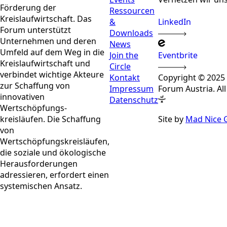
Förderung der
Ressourcen
Kreislaufwirtschaft. Das
&
LinkedIn
Forum unterstützt
Downloads
Unternehmen und deren
News
Umfeld auf dem Weg in die
Join the
Eventbrite
Kreislaufwirtschaft und
Circle
verbindet wichtige Akteure
Kontakt
Copyright © 2025
zur Schaffung von
Impressum
Forum Austria. All
innovativen
Datenschutz
Wertschöpfungs-
kreisläufen. Die Schaffung
Site by
Mad Nice
von
Wertschöpfungskreisläufen,
die soziale und ökologische
Herausforderungen
adressieren, erfordert einen
systemischen Ansatz.