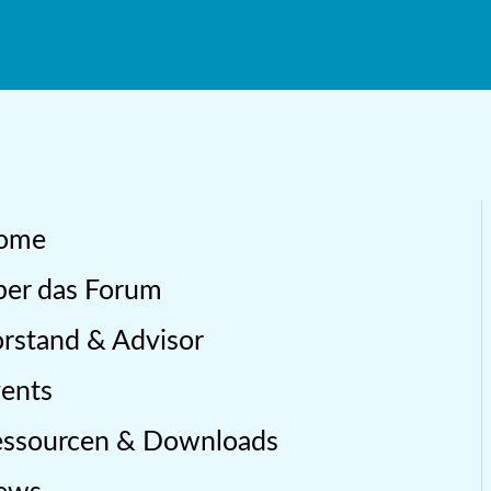
ome
er das Forum
rstand & Advisor
ents
essourcen & Downloads