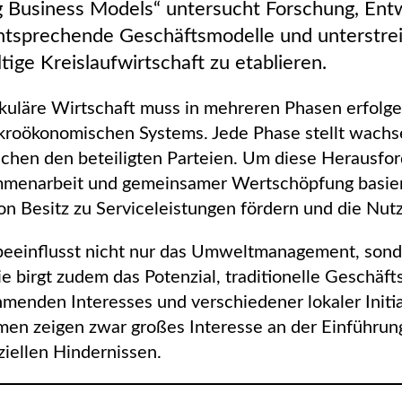
g Business Models“ untersucht Forschung, Ent
tsprechende Geschäftsmodelle und unterstrei
ige Kreislaufwirtschaft zu etablieren.
rkuläre Wirtschaft muss in mehreren Phasen erfolgen
akroökonomischen Systems. Jede Phase stellt wach
chen den beteiligten Parteien. Um diese Herausfo
mmenarbeit und gemeinsamer Wertschöpfung basiere
on Besitz zu Serviceleistungen fördern und die Nut
t beeinflusst nicht nur das Umweltmanagement, so
e birgt zudem das Potenzial, traditionelle Geschäf
hmenden Interesses und verschiedener lokaler Initia
n zeigen zwar großes Interesse an der Einführung z
ziellen Hindernissen.