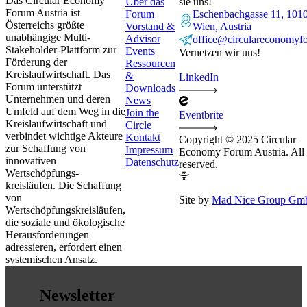
Das Circular Economy
Über das
sie uns!
Forum Austria ist
Forum
Eschenbachgasse 11, 101
Österreichs größte
Vorstand &
Wien, Austria
unabhängige Multi-
Advisor
office@circulareconomyf
Stakeholder-Plattform zur
Events
Vernetzen wir uns!
Förderung der
Ressourcen
Kreislaufwirtschaft. Das
&
LinkedIn
Forum unterstützt
Downloads
Unternehmen und deren
News
Umfeld auf dem Weg in die
Join the
Eventbrite
Kreislaufwirtschaft und
Circle
verbindet wichtige Akteure
Kontakt
Copyright © 2025 Circular
zur Schaffung von
Impressum
Economy Forum Austria. All 
innovativen
Datenschutz
reserved.
Wertschöpfungs-
kreisläufen. Die Schaffung
von
Site by
Mad Nice Group G
Wertschöpfungskreisläufen,
die soziale und ökologische
Herausforderungen
adressieren, erfordert einen
systemischen Ansatz.
Newsletter