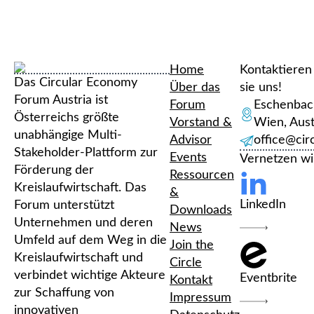
Home
Kontaktieren
Das Circular Economy
Über das
sie uns!
Forum Austria ist
Forum
Eschenbac
Österreichs größte
Vorstand &
Wien, Aust
unabhängige Multi-
Advisor
office@ci
Stakeholder-Plattform zur
Events
Vernetzen wi
Förderung der
Ressourcen
Kreislaufwirtschaft. Das
&
LinkedIn
Forum unterstützt
Downloads
Unternehmen und deren
News
Umfeld auf dem Weg in die
Join the
Kreislaufwirtschaft und
Circle
verbindet wichtige Akteure
Eventbrite
Kontakt
zur Schaffung von
Impressum
innovativen