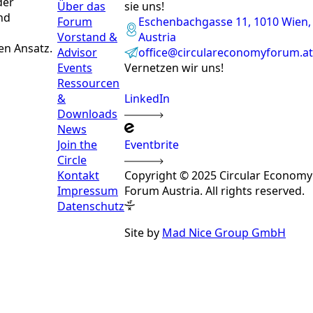
der
Über das
sie uns!
nd
Forum
Eschenbachgasse 11, 1010 Wien,
Vorstand &
Austria
en Ansatz.
Advisor
office@circulareconomyforum.at
Events
Vernetzen wir uns!
Ressourcen
&
LinkedIn
Downloads
News
Join the
Eventbrite
Circle
Kontakt
Copyright © 2025 Circular Economy
Impressum
Forum Austria. All rights reserved.
Datenschutz
Site by
Mad Nice Group GmbH