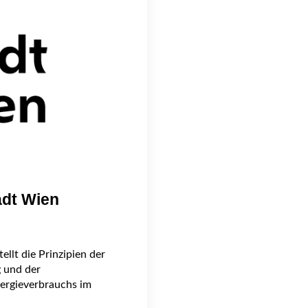
adt Wien
llt die Prinzipien der
g und der
nergieverbrauchs im