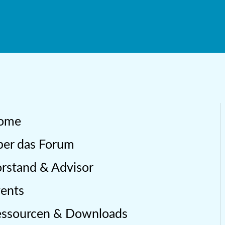
ome
er das Forum
rstand & Advisor
ents
essourcen & Downloads