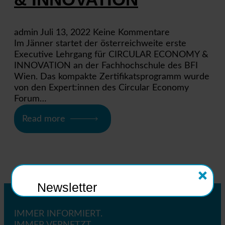
admin
Juli 13, 2022
Keine Kommentare
Im Jänner startet der österreichweite erste
Executive Lehrgang für CIRCULAR ECONOMY &
INNOVATION an der Fachhochschule des BFI
Wien. Das kompakte Zertifikatsprogramm wurde
von den Expert:innen des Circular Economy
Forum…
Read more
Newsletter
IMMER INFORMIERT.