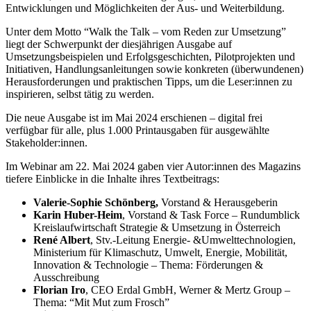
Entwicklungen und Möglichkeiten der Aus- und Weiterbildung.
Unter dem Motto “Walk the Talk – vom Reden zur Umsetzung”
liegt der Schwerpunkt der diesjährigen Ausgabe auf
Umsetzungsbeispielen und Erfolgsgeschichten, Pilotprojekten und
Initiativen, Handlungsanleitungen sowie konkreten (überwundenen)
Herausforderungen und praktischen Tipps, um die Leser:innen zu
inspirieren, selbst tätig zu werden.
Die neue Ausgabe ist im Mai 2024 erschienen – digital frei
verfügbar für alle, plus 1.000 Printausgaben für ausgewählte
Stakeholder:innen.
Im Webinar am 22. Mai 2024 gaben vier Autor:innen des Magazins
tiefere Einblicke in die Inhalte ihres Textbeitrags:
Valerie-Sophie Schönberg,
Vorstand & Herausgeberin
Karin Huber-Heim
, Vorstand & Task Force – Rundumblick
Kreislaufwirtschaft Strategie & Umsetzung in Österreich
René Albert
, Stv.-Leitung Energie- &Umwelttechnologien,
Ministerium für Klimaschutz, Umwelt, Energie, Mobilität,
Innovation & Technologie – Thema: Förderungen &
Ausschreibung
Florian Iro
, CEO Erdal GmbH, Werner & Mertz Group –
Thema: “Mit Mut zum Frosch”