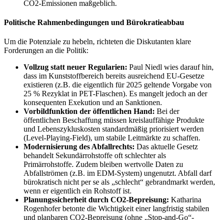
CO2-Emissionen maßgeblich.
Politische Rahmenbedingungen und Bürokratieabbau
Um die Potenziale zu hebeln, richteten die Diskutanten klare
Forderungen an die Politik:
Vollzug statt neuer Regularien:
Paul Niedl wies darauf hin,
dass im Kunststoffbereich bereits ausreichend EU-Gesetze
existieren (z.B. die eigentlich für 2025 geltende Vorgabe von
25 % Rezyklat in PET-Flaschen). Es mangelt jedoch an der
konsequenten Exekution und an Sanktionen.
Vorbildfunktion der öffentlichen Hand:
Bei der
öffentlichen Beschaffung müssen kreislauffähige Produkte
und Lebenszykluskosten standardmäßig priorisiert werden
(Level-Playing-Field), um stabile Leitmärkte zu schaffen.
Modernisierung des Abfallrechts:
Das aktuelle Gesetz
behandelt Sekundärrohstoffe oft schlechter als
Primärrohstoffe. Zudem bleiben wertvolle Daten zu
Abfallströmen (z.B. im EDM-System) ungenutzt. Abfall darf
bürokratisch nicht per se als „schlecht“ gebrandmarkt werden,
wenn er eigentlich ein Rohstoff ist.
Planungssicherheit durch CO2-Bepreisung:
Katharina
Rogenhofer betonte die Wichtigkeit einer langfristig stabilen
und planbaren CO2-Bepreisung (ohne „Stop-and-Go“-