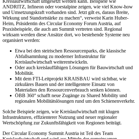
Kreislaufwirtschaft umgesetzt werden kann. Beispiele wie
ANDRITZ, Infineon oder voestalpine zeigen, wie viel Know-how
und Umsetzungskraft vorhanden sind. Jetzt gilt es, daraus Breite,
Wirkung und Standortstärke zu machen“, verweist Karin Huber-
Heim, Präsidentin des Circular Economy Forum Austria, auf
Praxisbeispiele, die auch am Summit vertreten sind. Regional
wirksam werden diese Ansätze dort, wo bestehende Systeme neu
organisiert werden:
Etwa bei den steirischen Ressourcenparks, die klassische
Abfallsammlung zu moderner Infrastruktur für
Kreislaufwirtschaft weiterentwickeln.
Oder auch kreislauffähigen Lösungen für Bauwirtschaft und
Mobilität.
Mit dem FTI-Leitprojekt KRAISBAU wird sichtbar, wie
zirkuläres Bauen und der intelligentere Einsatz von
Materialien den Ressourcenverbrauch senken können.
ÖBB 360° schafft neue Zugänge zu Shared Mobility und
regionalen Mobilitätslösungen rund um den Schienenverkehr.
Solche Beispiele zeigen, wie Kreislaufwirtschaft mit klugen
Infrastrukturen, effizienterer Nutzung und neuer regionaler
Wertschöpfung zur Zukunftsfähigkeit von Regionen beiträgt.
Der Circular Economy Summit Austria ist Teil des Team
Kreislaufwirtschaft und wird aus Mitteln der gemeinsamen