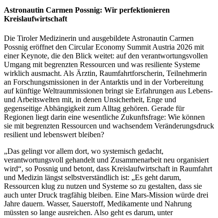
Astronautin Carmen Possnig: Wir perfektionieren
Kreislaufwirtschaft
Die Tiroler Medizinerin und ausgebildete Astronautin Carmen
Possnig eröffnet den Circular Economy Summit Austria 2026 mit
einer Keynote, die den Blick weitet: auf den verantwortungsvollen
Umgang mit begrenzten Ressourcen und was resiliente Systeme
wirklich ausmacht. Als Ärztin, Raumfahrtforscherin, Teilnehmerin
an Forschungsmissionen in der Antarktis und in der Vorbereitung
auf künftige Weltraummissionen bringt sie Erfahrungen aus Lebens-
und Arbeitswelten mit, in denen Unsicherheit, Enge und
gegenseitige Abhängigkeit zum Alltag gehören. Gerade für
Regionen liegt darin eine wesentliche Zukunftsfrage: Wie können
sie mit begrenzten Ressourcen und wachsendem Veränderungsdruck
resilient und lebenswert bleiben?
„Das gelingt vor allem dort, wo systemisch gedacht,
verantwortungsvoll gehandelt und Zusammenarbeit neu organisiert
wird“, so Possnig und betont, dass Kreislaufwirtschaft in Raumfahrt
und Medizin längst selbstverständlich ist: „Es geht darum,
Ressourcen klug zu nutzen und Systeme so zu gestalten, dass sie
auch unter Druck tragfähig bleiben. Eine Mars-Mission würde drei
Jahre dauern. Wasser, Sauerstoff, Medikamente und Nahrung
müssten so lange ausreichen. Also geht es darum, unter