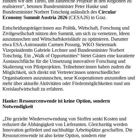
zünden wir den Turbo, um zahlreiche Projekte in den Regionen zu
realisieren“, betonen Bundesminister Peter Hanke und
Bundesminister Norbert Totschnig anlässlich des
Circular
Economy Summit Austria 2026
(CESA26) in Graz.
Entscheidungsträger:innen aus Politik, Wirtschaft, Forschung und
Zivilgesellschaft nützen den Summit, um sich zu vernetzen, Ideen
auszutauschen und Wirtschaftskreisläufe zu optimieren. Darunter
etwa ESA-Astronautin Carmen Possnig, WKO Steiermark
Vizepräsidentin Gabriele Lechner und Bundesminister Norbert
Totschnig. Ein „Walk of Opportunities“ bietet Gästen eine kuratierte
Austauschfläche für die Umsetzung innovativer Forschung und
Skalierung von Pilotprojekten. Teilnehmer:innen haben zudem die
Möglichkeit, sich direkt mit Vertreter:innen unterschiedlicher
Organisationen auszutauschen, neue Kooperationen anzustoßen und
mehr über aktuelle Aktivitäten oder Fördermöglichkeiten rund um
Kreislaufwirtschaft zu erfahren.
Hanke: Ressourcenwende ist keine Option, sondern
Notwendigkeit
„Die gezielte Wiederverwendung von Stoffen senkt Kosten und
reduziert die Abhängigkeit von Lieferanten. Gleichzeitig werden
Innovation gefördert und nachhaltige Arbeitsplätze geschaffen. Die
Ressourcenwende ist also keine Option, sondern eine