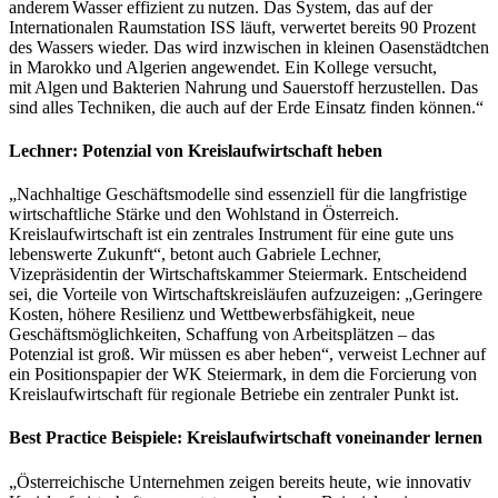
anderem Wasser effizient zu nutzen. Das System, das auf der
Internationalen Raumstation ISS läuft, verwertet bereits 90 Prozent
des Wassers wieder. Das wird inzwischen in kleinen Oasenstädtchen
in Marokko und Algerien angewendet. Ein Kollege versucht,
mit Algen und Bakterien Nahrung und Sauerstoff herzustellen. Das
sind alles Techniken, die auch auf der Erde Einsatz finden können.“
Lechner: Potenzial von Kreislaufwirtschaft heben
„Nachhaltige Geschäftsmodelle sind essenziell für die langfristige
wirtschaftliche Stärke und den Wohlstand in Österreich.
Kreislaufwirtschaft ist ein zentrales Instrument für eine gute uns
lebenswerte Zukunft“, betont auch Gabriele Lechner,
Vizepräsidentin der Wirtschaftskammer Steiermark. Entscheidend
sei, die Vorteile von Wirtschaftskreisläufen aufzuzeigen: „Geringere
Kosten, höhere Resilienz und Wettbewerbsfähigkeit, neue
Geschäftsmöglichkeiten, Schaffung von Arbeitsplätzen – das
Potenzial ist groß. Wir müssen es aber heben“, verweist Lechner auf
ein Positionspapier der WK Steiermark, in dem die Forcierung von
Kreislaufwirtschaft für regionale Betriebe ein zentraler Punkt ist.
Best Practice Beispiele: Kreislaufwirtschaft voneinander lernen
„Österreichische Unternehmen zeigen bereits heute, wie innovativ